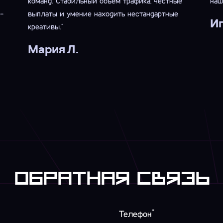
команд. Стабильный объём трафика, честные
наш
-
выплаты и умение находить нестандартные
Иг
креативы."
Мария Л.
Обратная связь
*
Телефон